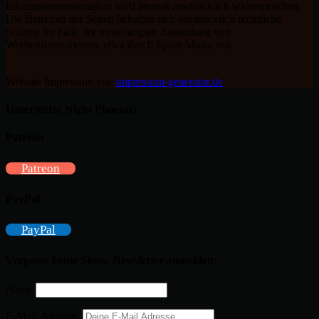
Informationsmaterialien wird hiermit ausdrücklich widersprochen.
Die Betreiber der Seiten behalten sich ausdrücklich rechtliche
Schritte im Falle der unverlangten Zusendung von
Werbeinformationen, etwa durch Spam-Mails, vor.
Website Impressum von
impressum-generator.de
Unterstütze Night Phoenix:
Patreon
Patreon
PayPal
PayPal
Verpasse keine Show, Newsletter anmelden:
Name
E-Mail-Adresse: