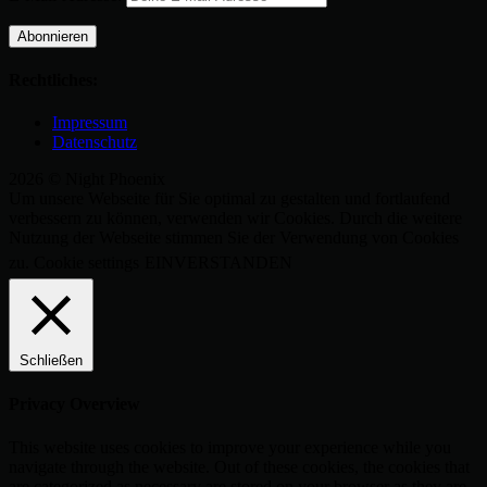
Rechtliches:
Impressum
Datenschutz
2026 © Night Phoenix
Um unsere Webseite für Sie optimal zu gestalten und fortlaufend
verbessern zu können, verwenden wir Cookies. Durch die weitere
Nutzung der Webseite stimmen Sie der Verwendung von Cookies
zu.
Cookie settings
EINVERSTANDEN
Schließen
Privacy Overview
This website uses cookies to improve your experience while you
navigate through the website. Out of these cookies, the cookies that
are categorized as necessary are stored on your browser as they are