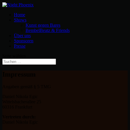
Home
Shows
Kunst gegen Bares
BembelBeatz & Friends
Über uns
Sponsoren
Presse
Seite wählen
Impressum
Angaben gemäß § 5 TMG
Daniel Nikola Egic
Wittelsbacherallee 25
60316 Frankfurt
Vertreten durch:
Daniel Nikola Egic