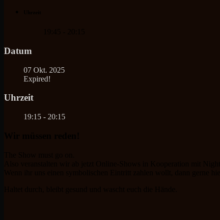
Uhrzeit
19:45 - 20:15
Datum
07 Okt. 2025
Expired!
Uhrzeit
19:15 - 20:15
Wir müssen reden!
The Show must go on.
Also veranstalten wir ab jetzt Online-Shows in Kooperation mit Ni
Wenn ihr uns einen symbolischen Eintritt zahlen wollt, dann gerne hi
Haltet durch, bleibt gesund und wascht euch die Hände.