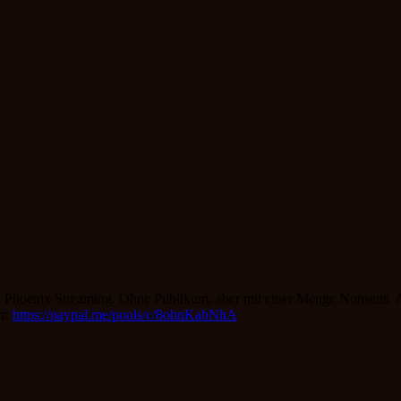
ght Phoenix Streaming. Ohne Publikum, aber mit einer Menge Nonsens.
er:
https://paypal.me/pools/c/8ohnKabNhA