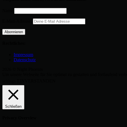
Name
E-Mail-Adresse:
Rechtliches:
Impressum
Datenschutz
2026 © Night Phoenix
Um unsere Webseite für Sie optimal zu gestalten und fortlaufend v
settings
EINVERSTANDEN
Schließen
Privacy Overview