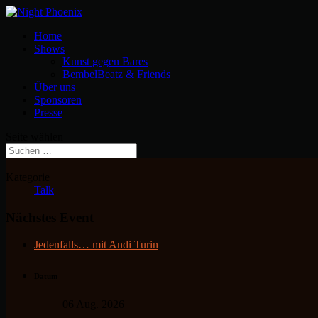
Home
Shows
Kunst gegen Bares
BembelBeatz & Friends
Über uns
Sponsoren
Presse
Seite wählen
Kategorie
Talk
Nächstes Event
Jedenfalls… mit Andi Turin
Datum
06 Aug. 2026