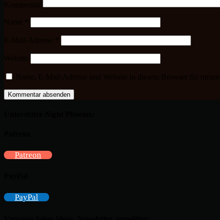
Kommentar
Name
*
E-Mail-Adresse
*
Website
Name, E-Mail-Adresse und Website in diesem Browser für meine
Unterstütze Night Phoenix:
Patreon
Patreon
PayPal
PayPal
Verpasse keine Show, Newsletter anmelden: